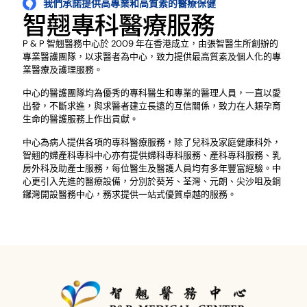
我們承諾提供高專業和高質素的醫療保健
智翹專科醫療服務
P & P 智翹醫務中心於 2009 年在香港成立，由張智醫生所創辦的
專業醫護團隊，以求醫者為中心，致力提供最高質素及個人化的專
業醫療及護理服務。
中心的醫護團隊均為優秀的專科醫生和專業的醫理人員，一直以愛
出發，不斷求進，與求醫者建立長遠的互信關係，致力在人類孕育
生命的醫護服務上作出貢獻。
中心為病人提供各項的專科醫療服務，除了
兒科及家庭健康科外，
智翹的婦產科專科中心亦有提供婦科專科服務、產科專科服務、
乳
房外科及助產士服務，每位醫生及醫護人員均有多年豐富經驗。中
心更引入先進的醫療設備，分別於葵芳、荃灣、元朗、尖沙咀及銅
鑼灣開設醫務中心，務求提供一站式優質卓越的服務。