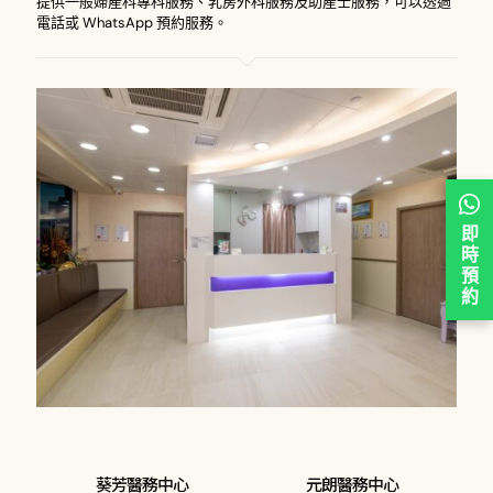
提供一般婦產科專科服務、乳房外科服務及助產士服務，可以透過
電話或 WhatsApp 預約服務。
即
時
預
約
葵芳醫務中心
元朗醫務中心