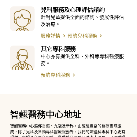
兒科服務及心理評估諮詢
針對兒童提供全面的諮詢、發展性評估
及治療。
服務詳情
預約兒科服務
其它專科服務
中心亦有提供全科、外科等專科醫療服
務。
預約專科服務
智翹醫務中心地址
智翹醫務中心遍佈香港、九龍及新界，由經驗豐富的醫療團隊組
成，除了兒科及各類專科醫療服務外，我們的婦產科專科中心更有