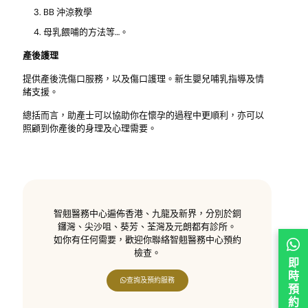
BB 沖涼教學
母乳餵哺的方法等…。
產後護理
提供產後洗傷口服務，以及傷口護理。新生嬰兒哺乳指導及情
緒支援。
總括而言，助產士可以協助你在懷孕的過程中更順利，亦可以
照顧到你產後的身理及心理需要。
智翹醫務中心遍佈香港、九龍及新界，分別於銅
鑼灣、尖沙咀、葵芳、荃灣及元朗都有診所。
如你有任何需要，歡迎你聯絡智翹醫務中心預約
檢查。
即
時
查詢及預約服務
預
約