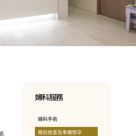
婦科服務
婦科手術
婚前檢查及準備懷孕
此