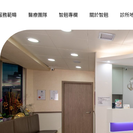
服務範疇
醫療團隊
智翹專欄
關於智翹
診所