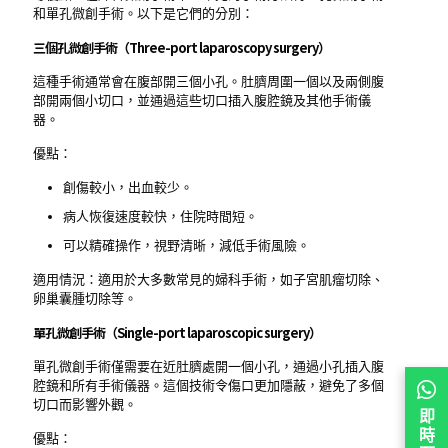
和單孔微創手術。以下是它們的分別：
三個孔微創手術（Three-port laparoscopy surgery）
這種手術通常會在腹部開三個小孔。肚臍周圍一個以及兩側腹
部開兩個小切口，並通過這些切口插入腹腔鏡及其他手術儀
器。
優點：
創傷較小，出血較少。
病人恢復速度較快，住院時間短。
可以精確操作，視野清晰，減低手術風險。
適用情況：適用於大多數常見的婦科手術，如子宮肌瘤切除、
卵巢囊腫切除等。
單孔微創手術（Single-port laparoscopic surgery）
單孔微創手術僅需要在近肚臍處開一個小孔，通過小孔插入腹
腔鏡和所有手術儀器。這個技術令傷口更加隱蔽，避免了多個
切口而影響外觀。
即
時
優點：