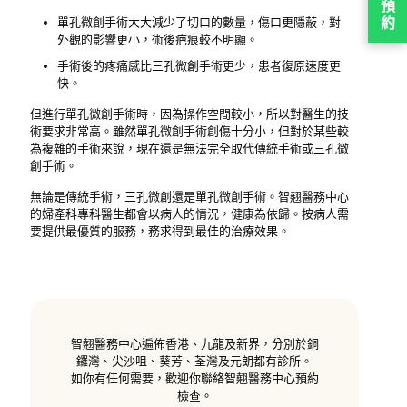
預
約
單孔微創手術大大減少了切口的數量，傷口更隱蔽，對
外觀的影響更小，術後疤痕較不明顯。
手術後的疼痛感比三孔微創手術更少，患者復原速度更
快。
但進行單孔微創手術時，因為操作空間較小，所以對醫生的技
術要求非常高。雖然單孔微創手術創傷十分小，但對於某些較
為複雜的手術來說，現在還是無法完全取代傳統手術或三孔微
創手術。
無論是傳統手術，三孔微創還是單孔微創手術。智翹醫務中心
的婦產科專科醫生都會以病人的情況，健康為依歸。按病人需
要提供最優質的服務，務求得到最佳的治療效果。
智翹醫務中心遍佈香港、九龍及新界，分別於銅
鑼灣、尖沙咀、葵芳、荃灣及元朗都有診所。
如你有任何需要，歡迎你聯絡智翹醫務中心預約
檢查。