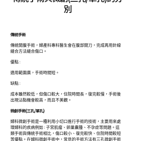
別
傳統手術
傳統開腹手術，婦產科專科醫生會在腹部開刀，完成再用針線
縫合方法縫合傷口。
優點 :
適用範圍廣，手術時間短。
缺點 :
成本雖然較低，但傷口較大，住院時間長，復完較慢，手術後
出現沾黏機會較高，而且不美觀。
微創手術(三孔/單孔)
婦科微創手術是一種利用小切口進行手術的技術，主要用來處
理婦科的疾病例如 : 子宮肌瘤、卵巢囊腫、不孕症等問題。這
類手術與傳統手術相比，傷口較小、復完較快、住院時間較短
等優點。在婦科微創手術中，常見的手術方法有三孔微創手術