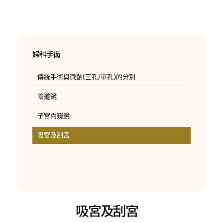
婦科手術
傳統手術與微創(三孔/單孔)的分別
陰道鏡
子宮內窺鏡
吸宮及刮宮
吸宮及刮宮