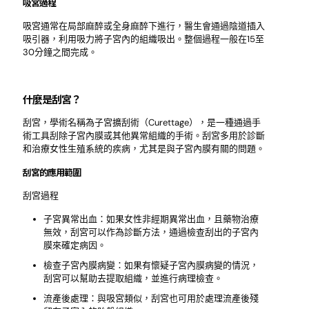
吸宮過程
吸宮通常在局部麻醉或全身麻醉下進行，醫生會通過陰道插入
吸引器，利用吸力將子宮內的組織吸出。整個過程一般在15至
30分鐘之間完成。
什麼是刮宮？
刮宮，學術名稱為子宮擴刮術（Curettage），是一種通過手
術工具刮除子宮內膜或其他異常組織的手術。刮宮多用於診斷
和治療女性生殖系統的疾病，尤其是與子宮內膜有關的問題。
刮宮的應用範圍
刮宮過程
子宮異常出血：如果女性非經期異常出血，且藥物治療
無效，刮宮可以作為診斷方法，通過檢查刮出的子宮內
膜來確定病因。
檢查子宮內膜病變：如果有懷疑子宮內膜病變的情況，
刮宮可以幫助去提取組織，並進行病理檢查。
流產後處理：與吸宮類似，刮宮也可用於處理流產後殘