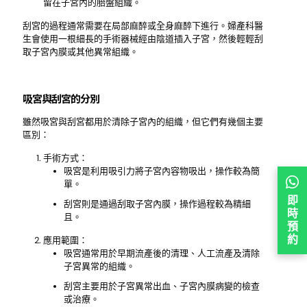
留在子宮內的胎盤組織。
刮宮的過程通常需要在局部麻醉或全身麻醉下進行。婦產科醫
生會使用一根細長的手術器械經由陰道插入子宮，然後輕輕刮
取子宮內膜或其他異常組織。
吸宮與刮宮的分別
雖然吸宮與刮宮都用於清除子宮內的組織，但它們有幾個主要
區別：
手術方式：
吸宮是利用吸引力將子宮內容物吸出，操作較為簡
單。
即
刮宮則是通過刮取子宮內膜，操作過程較為精細
時
且。
預
約
應用範圍：
吸宮通常用於早期流產後的清理、人工流產及清除
子宮異常的組織。
刮宮主要用於子宮異常出血、子宮內膜病變的檢查
或治療。