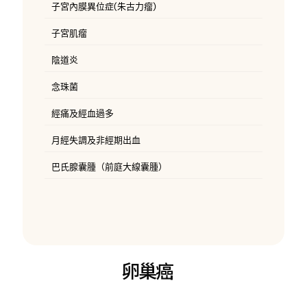
子宮內膜異位症(朱古力瘤)
子宮肌瘤
陰道炎
念珠菌
經痛及經血過多
月經失調及非經期出血
巴氏腺囊腫（前庭大線囊腫）
卵巢癌