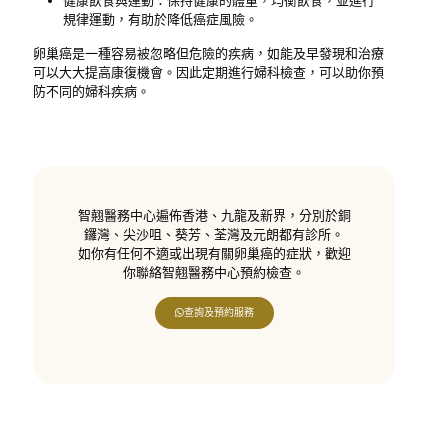
健康飲食與運動：保持健康的體重，均衡飲食，並進行
規律運動，有助於降低癌症風險。
卵巢癌是一種容易被忽略但危險的疾病，如能及早發現和治療
可以大大提高康復機會。因此定期進行婦科檢查，可以助你預
防不同的婦科疾病。
智翹醫務中心遍佈香港、九龍及新界，分別於銅
鑼灣、尖沙咀、葵芳、荃灣及元朗都有診所。
如你有任何不適或出現有關卵巢癌的症狀，歡迎
你聯絡智翹醫務中心預約檢查。
查詢及預約服務