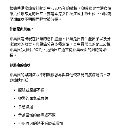
根據香港癌症資料統計中心2019年的數據，卵巢癌是本港女性
第六位最常見的癌症，亦是本港女性癌症殺手第七位 ，但因為
早期症狀不明顯而經常被忽視。
什麼是卵巢癌？
卵巢癌是出現在卵巢的惡性腫瘤。卵巢是負責生產卵子以及分
泌激素的器官。卵巢癌分為多種類型，其中最常見的是上皮性
卵巢癌(大概佔90%)，這類癌症通常從卵巢表面的細胞開始生
長。
卵巢癌的症狀
卵巢癌的早期症狀不明顯很容易與其他較常見的疾病混淆。常
見症狀包括：
腹脹或腹部不適
頻繁的尿急或尿頻
食慾減退
骨盆區域的疼痛或不適
不明原因的體重減輕或增加