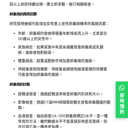
若以上症狀持續出現，應立即求醫，進行相關檢查。
卵巢癌的風險因素
研究發現幾個可能增加女性患上皮性卵巢癌機率的風險因素：
年齡：卵巢癌的發病率隨著年齡增長而上升，尤其是在
50歲以上的女性中。
家族病史：如果家族中有直系親屬曾患卵巢癌或乳腺
癌，風險會相對較高。
體重過高：超重或肥胖亦增加患卵巢癌的風險。
停經後使用荷爾蒙：停經後長期使用雌激素類的荷爾蒙
可能會增加卵巢癌的風險。
卵巢癌的診斷
超聲波檢查：通過超聲波來檢查卵巢的形狀和大小。
即
時
影像檢查：透過CT或MRI掃描幫助醫生查看卵巢腫瘤的範
預
圍。
約
血液檢查：抽血檢查CA-125(卵巢癌標記)水平，是一種
常見的方法，雖然數據水平不能直接反映是否患癌，但
亦可用它為一種參考指標。