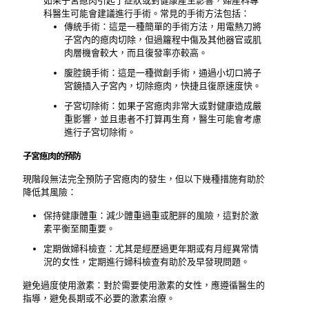
如果子宮瘜肉引起了症狀或對健康產生影響，婦產科專
科醫生可能會建議進行手術。常見的手術方法包括：
傳統手術：這是一種簡單的手術方法，用電熱刀將
子宮內的瘜肉切除，但過籮程中傷及其他器官或肌
肉層機會較大，而且復發率亦較高。
腹腔鏡手術：這是一種微創手術，通過小切口將子
宮鏡插入子宮內，切除瘜肉，快捷且復原速度快。
子宮切除術：如果子宮瘜肉非常大或對健康造成嚴
重影響，並且患者不打算再生育，醫生可能會考慮
進行子宮切除術。
子宮瘜肉的預防
現階段無法完全預防子宮瘜肉的發生，但以下幾種措施有助於
降低其風險：
保持健康體重：減少體重過重或肥胖的風險，這對於激
素平衡至關重要。
定期做婦科檢查：尤其是經歷過更年期或有月經異常情
況的女性，定期進行婦科檢查有助於及早發現問題。
避免過度使用激素：對於需要使用激素的女性，應遵循醫生的
指導，避免長期或不必要的激素治療。