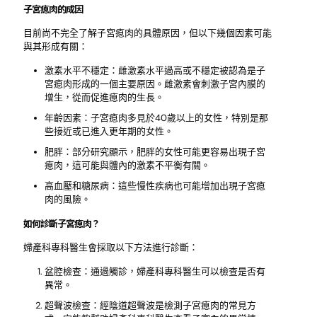
子宮瘜肉的成因
目前尚不完全了解子宮瘜肉的具體原因，但以下幾個因素可能
與其形成有關：
激素水平不穩定：雌激素水平過高或不穩定被認為是子
宮瘜肉形成的一個主要原因。雌激素會刺激子宮內膜的
增生，從而促進瘜肉的生長。
年齡因素：子宮瘜肉多見於40歲以上的女性，特別是那
些接近或已進入更年期的女性。
肥胖：部分研究顯示，肥胖的女性可能更容易出現子宮
瘜肉，這可能與體內的激素不平衡有關。
高血壓和糖尿病：這些慢性疾病也可能增加出現子宮瘜
肉的風險。
如何診斷子宮瘜肉？
婦產科專科醫生會採取以下方法進行診斷：
盆腔檢查：通過觸診，婦產科專科醫生可以檢查是否有
異常。
超聲波檢查：經陰道超聲波是檢測子宮瘜肉的常見方