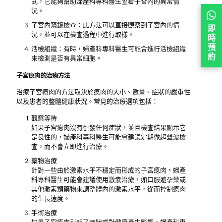
式，它能夠幫助婦產科專科醫生查看子宮內的異常情
況。
子宮內窺鏡檢查：此方法可以直接觀察到子宮內的情
即
況，並可以在檢查過程中進行取樣。
時
預
活檢組織：有時，婦產科專科醫生可能會進行活檢組織
約
來檢測是否有異常細胞。
子宮瘜肉的治療方法
治療子宮瘜肉的方法取決於瘜肉的大小、數量、症狀的嚴重性
以及患者的整體健康狀況。常見的治療選項包括：
觀察等待
如果子宮瘜肉沒有引發任何症狀，並且檢查結果顯示它
是良性的，婦產科專科醫生可能會建議定期做超聲波檢
查，而不會立即進行治療。
藥物治療
針對一些由於激素水平不穩定而形成的子宮瘜肉，婦產
科專科醫生可能會建議使用激素治療，如口服避孕藥或
其他激素類藥物來調整體內的激素水平，從而控制瘜肉
的生長速度。
手術治療