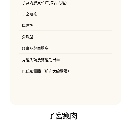
子宮內膜異位症(朱古力瘤)
子宮肌瘤
陰道炎
念珠菌
經痛及經血過多
月經失調及非經期出血
巴氏腺囊腫（前庭大線囊腫）
子宮瘜肉