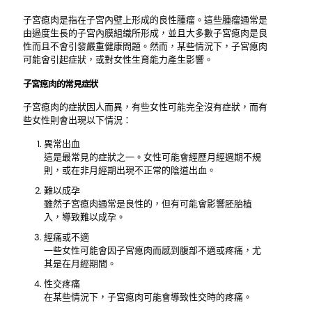
子宮瘜肉是指在子宮內壁上形成的良性腫瘤。這些腫瘤通常是
由過度生長的子宮內膜組織所形成，並且大多數子宮瘜肉是良
性而且不會引發嚴重健康問題。然而，某些情況下，子宮瘜肉
可能會引起症狀，或對女性生育能力產生影響。
子宮瘜肉的常見症狀
子宮瘜肉的症狀因人而異，有些女性可能完全沒有症狀，而有
些女性則會出現以下情況：
異常出血
這是最常見的症狀之一。女性可能會經歷月經週期不規
則，或在非月經期出現不正常的陰道出血。
難以成孕
雖然子宮瘜肉通常是良性的，但有可能會影響胚胎植
入，導致難以成孕。
經痛或不適
一些女性可能會因子宮瘜肉而感到腹部不適或疼痛，尤
其是在月經期間。
性交疼痛
在某些情況下，子宮瘜肉可能會導致性交時的疼痛。