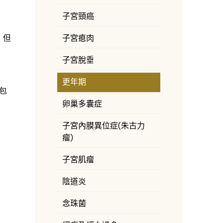
子宮頸癌
，但
子宮瘜肉
子宮脫垂
更年期
包
卵巢多囊症
子宮內膜異位症(朱古力
瘤)
子宮肌瘤
陰道炎
念珠菌