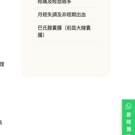
經痛及經血過多
月經失調及非經期出血
巴氏腺囊腫（前庭大線囊
腫）
理
即
時
高
預