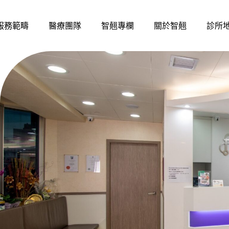
服務範疇
醫療團隊
智翹專欄
關於智翹
診所