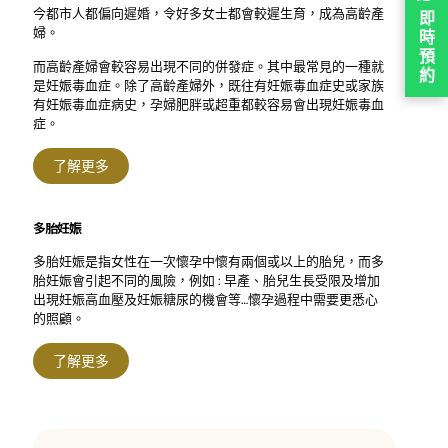
今都市人都偏向遲婚，令好多女士都會較遲生育，成為高齡產
即
婦。
時
預
而高齡產婦會較容易出現不同的併發症。其中最常見的一種就
約
是妊娠毒血症。除了高齡產婦外，既往有妊娠毒血症史或家族
有妊娠毒血症病史，孕婦肥胖或超重都較容易會出現妊娠毒血
症。
了解更多
多胎妊娠
多胎妊娠是指女性在一次懷孕中懷有兩個或以上的胎兒，而多
胎妊娠會引起不同的風險，例如 : 早產、胎兒生長受限及增加
出現妊娠高血壓及妊娠糖尿的機會等…懷孕過程中需要更悉心
的照顧。
了解更多