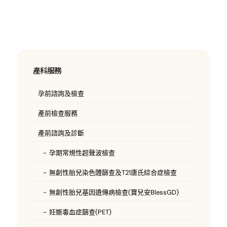
產科服務
孕前諮詢及檢查
產前檢查服務
產前諮詢及診斷
孕期常規性超聲波檢查
無創性胎兒染色體篩查及T21唐氏綜合症檢查
無創性胎兒基因遺傳病檢查(寶兒安BlessGD)
妊娠毒血症篩查(PET)